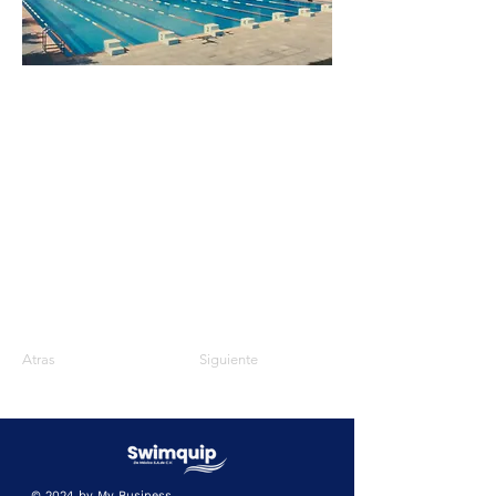
Atras
Siguiente
© 2024 by
My Business